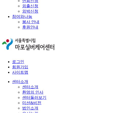
면회신청
외출신청
외박신청
참여와나눔
봉사 안내
후원안내
로그인
회원가입
사이트맵
센터소개
센터소개
환영의 인사
센터둘러보기
미션&비전
법인소개