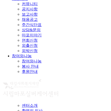
커뮤니티
공지사항
보고사항
채용공고
주간식단표
상담&문의
마포이야기
면회신청
외출신청
외박신청
참여와나눔
참여와나눔
봉사 안내
후원안내
센터소개
환영의 인사