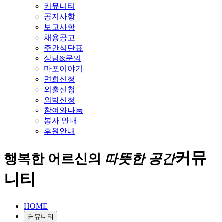
커뮤니티
공지사항
보고사항
채용공고
주간식단표
상담&문의
마포이야기
면회신청
외출신청
외박신청
참여와나눔
봉사 안내
후원안내
커뮤
행복한 어르신의
따뜻한 공간
니티
HOME
커뮤니티