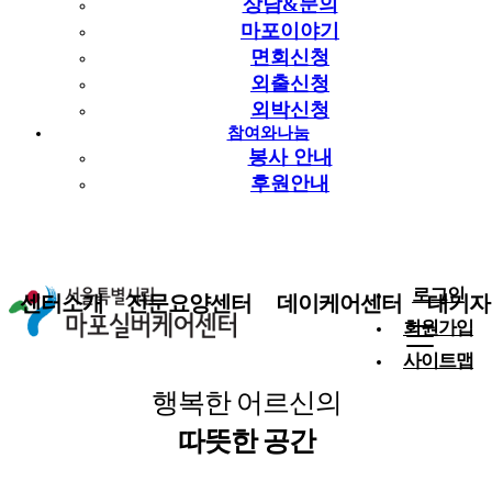
상담&문의
마포이야기
면회신청
외출신청
외박신청
참여와나눔
봉사 안내
후원안내
로그인
센터소개
전문요양센터
데이케어센터
대기자
회원가입
사이트맵
행복한 어르신의
따뜻한 공간