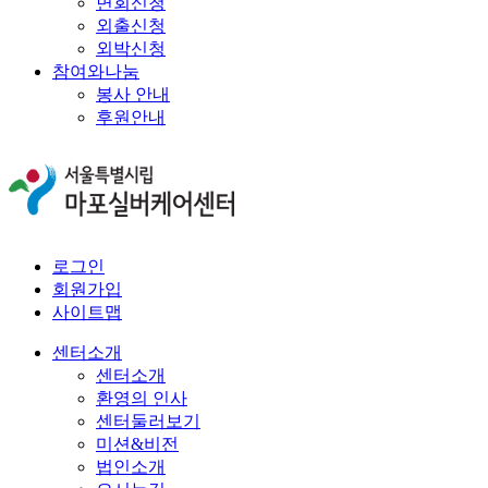
면회신청
외출신청
외박신청
참여와나눔
봉사 안내
후원안내
로그인
회원가입
사이트맵
센터소개
센터소개
환영의 인사
센터둘러보기
미션&비전
법인소개