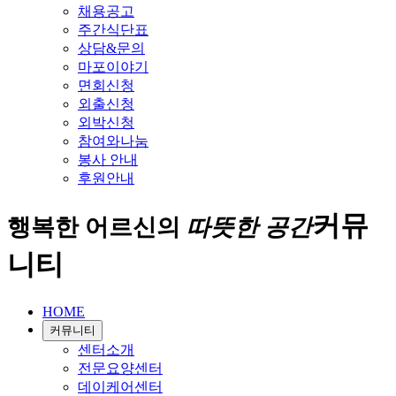
채용공고
주간식단표
상담&문의
마포이야기
면회신청
외출신청
외박신청
참여와나눔
봉사 안내
후원안내
커뮤
행복한 어르신의
따뜻한 공간
니티
HOME
커뮤니티
센터소개
전문요양센터
데이케어센터