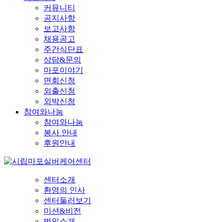
커뮤니티
공지사항
보고사항
채용공고
주간식단표
상담&문의
마포이야기
면회신청
외출신청
외박신청
참여와나눔
참여와나눔
봉사 안내
후원안내
센터소개
환영의 인사
센터둘러보기
미션&비전
법인소개